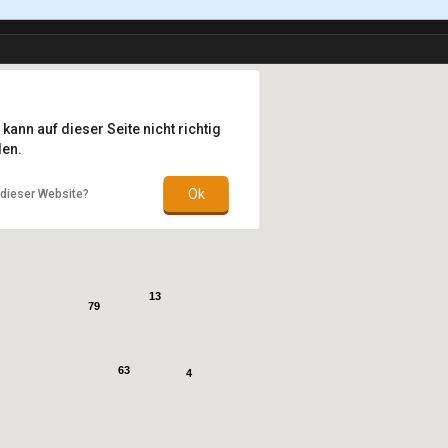
ann auf dieser Seite nicht richtig
en.
Ok
 dieser Website?
13
79
63
4