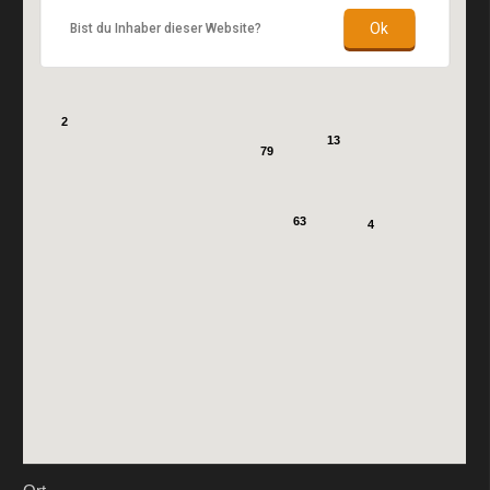
Ok
Bist du Inhaber dieser Website?
2
13
79
63
4