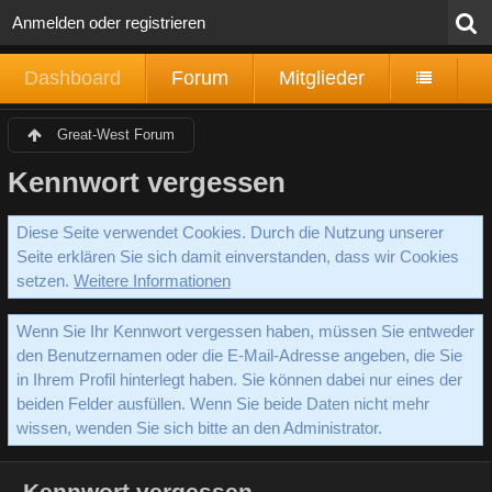
Anmelden oder registrieren
Dashboard
Forum
Mitglieder
Great-West Forum
Kennwort vergessen
Diese Seite verwendet Cookies. Durch die Nutzung unserer
Seite erklären Sie sich damit einverstanden, dass wir Cookies
setzen.
Weitere Informationen
Wenn Sie Ihr Kennwort vergessen haben, müssen Sie entweder
den Benutzernamen oder die E-Mail-Adresse angeben, die Sie
in Ihrem Profil hinterlegt haben. Sie können dabei nur eines der
beiden Felder ausfüllen. Wenn Sie beide Daten nicht mehr
wissen, wenden Sie sich bitte an den Administrator.
Kennwort vergessen