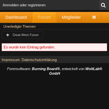
Anmelden oder registrieren
Dashboard
Forum
Mitglieder
Unerledigte Themen
Great-West Forum
Es wurde kein Eintrag gefunden.
Impressum
Datenschutzerklärung
Forensoftware:
Burning Board®
, entwickelt von
WoltLab®
GmbH