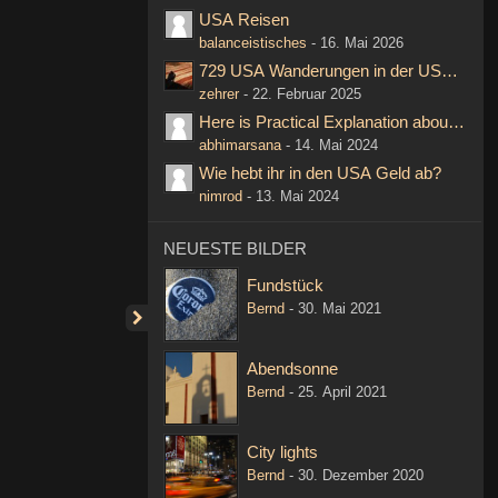
USA Reisen
balanceistisches
-
16. Mai 2026
729 USA Wanderungen in der USA Hikin
zehrer
-
22. Februar 2025
Here is Practical Explanation about Next L
abhimarsana
-
14. Mai 2024
Wie hebt ihr in den USA Geld ab?
nimrod
-
13. Mai 2024
NEUESTE BILDER
Fundstück
Bernd
-
30. Mai 2021
Abendsonne
Bernd
-
25. April 2021
City lights
Bernd
-
30. Dezember 2020