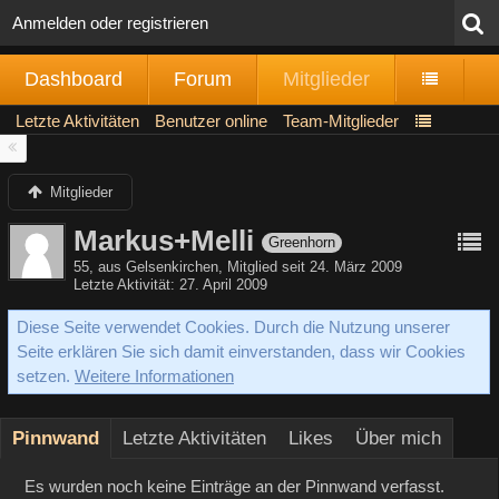
Anmelden oder registrieren
Dashboard
Forum
Mitglieder
Letzte Aktivitäten
Benutzer online
Team-Mitglieder
Mitglieder
Markus+Melli
Greenhorn
55
aus Gelsenkirchen
Mitglied seit 24. März 2009
Letzte Aktivität
27. April 2009
Diese Seite verwendet Cookies. Durch die Nutzung unserer
Seite erklären Sie sich damit einverstanden, dass wir Cookies
setzen.
Weitere Informationen
Pinnwand
Letzte Aktivitäten
Likes
Über mich
Es wurden noch keine Einträge an der Pinnwand verfasst.