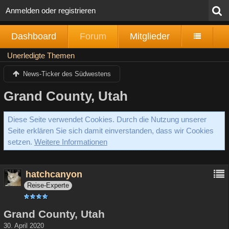
Anmelden oder registrieren
Dashboard
Forum
Mitglieder
Unerledigte Themen
News-Ticker des Südwestens
Grand County, Utah
Diese Seite verwendet Cookies. Durch die Nutzung unserer
Seite erklären Sie sich damit einverstanden, dass wir Cookies
setzen.
Weitere Informationen
hatchcanyon
Reise-Experte
Grand County, Utah
30. April 2020