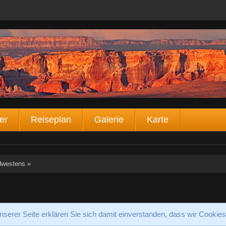
er
Reiseplan
Galerie
Karte
dwestens
»
serer Seite erklären Sie sich damit einverstanden, dass wir Cookie