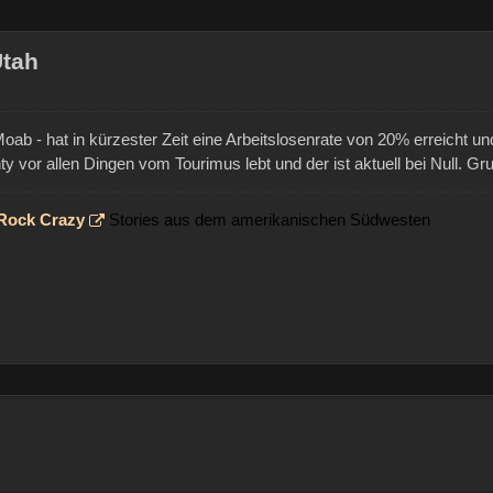
Utah
oab - hat in kürzester Zeit eine Arbeitslosenrate von 20% erreicht u
nty vor allen Dingen vom Tourimus lebt und der ist aktuell bei Null. Gr
 Rock Crazy
Stories aus dem amerikanischen Südwesten