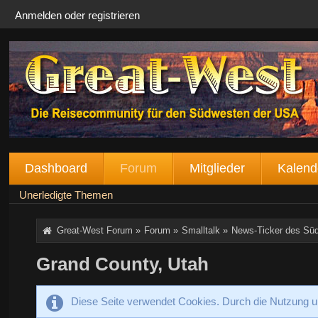
Anmelden oder registrieren
Dashboard
Forum
Mitglieder
Kalend
Unerledigte Themen
Great-West Forum
»
Forum
»
Smalltalk
»
News-Ticker des Sü
Grand County, Utah
Diese Seite verwendet Cookies. Durch die Nutzung un