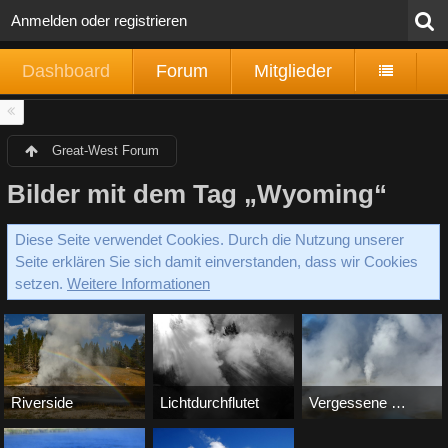
Anmelden oder registrieren
Dashboard
Forum
Mitglieder
Great-West Forum
Bilder mit dem Tag „Wyoming“
Diese Seite verwendet Cookies. Durch die Nutzung unserer
Seite erklären Sie sich damit einverstanden, dass wir Cookies
setzen.
Weitere Informationen
Riverside
Lichtdurchflutet
Vergessene Welt
Bernd
-
23. Oktober 2014
Bernd
-
4. Oktober 2014
Bernd
-
4. Oktober 201
5.148
0
1
3.404
0
2
3.399
0
2