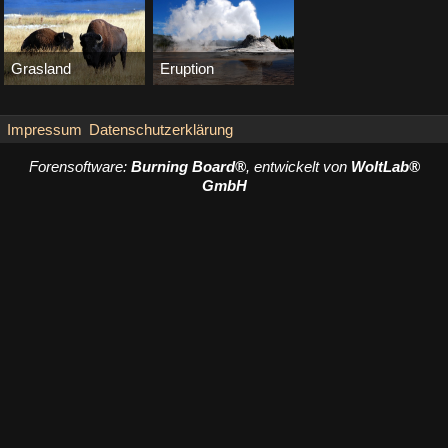
Grasland
Eruption
Bernd
-
7. April 2013
Bernd
-
1. April 2013
5.298
0
1
3.890
0
2
Impressum
Datenschutzerklärung
Forensoftware:
Burning Board®
, entwickelt von
WoltLab®
GmbH