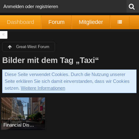
Anmelden oder registrieren
Dashboard
Forum
Mitglieder
Great-West Forum
Bilder mit dem Tag „Taxi“
Diese Seite verwendet Cookies. Durch die Nutzung unserer
Seite erklären Sie sich damit einverstanden, dass wir Cookies
setzen.
Weitere Informationen
Financial District
Steffi
-
26. April 2016
3.244
0
0