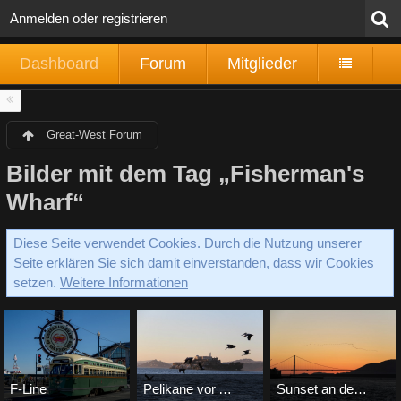
Anmelden oder registrieren
Dashboard
Forum
Mitglieder
Great-West Forum
Bilder mit dem Tag „Fisherman's
Wharf“
Diese Seite verwendet Cookies. Durch die Nutzung unserer
Seite erklären Sie sich damit einverstanden, dass wir Cookies
setzen.
Weitere Informationen
F-Line
Pelikane vor Alcatraz
Sunset an der Golden Gate Bridge