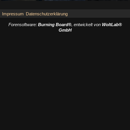
Steffi
-
26. April 2016
lunchen
-
8. April 2016
lunchen
-
8. April 2016
1.578
0
1
7.624
0
0
4.817
0
1
Impressum
Datenschutzerklärung
Forensoftware:
Burning Board®
, entwickelt von
WoltLab®
GmbH