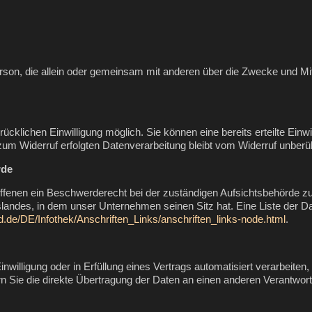
e Person, die allein oder gemeinsam mit anderen über die Zwecke und 
cklichen Einwilligung möglich. Sie können eine bereits erteilte Einwi
 zum Widerruf erfolgten Datenverarbeitung bleibt vom Widerruf unberüh
rde
offenen ein Beschwerderecht bei der zuständigen Aufsichtsbehörde zu
landes, in dem unser Unternehmen seinen Sitz hat. Eine Liste der 
d.de/DE/Infothek/Anschriften_Links/anschriften_links-node.html
.
nwilligung oder in Erfüllung eines Vertrags automatisiert verarbeiten,
ie die direkte Übertragung der Daten an einen anderen Verantwortlic