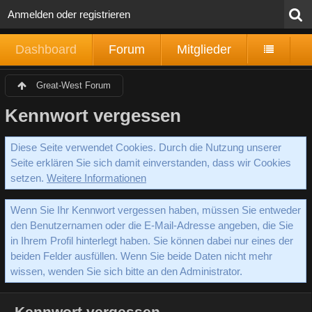
Anmelden oder registrieren
Dashboard
Forum
Mitglieder
Great-West Forum
Kennwort vergessen
Diese Seite verwendet Cookies. Durch die Nutzung unserer
Seite erklären Sie sich damit einverstanden, dass wir Cookies
setzen.
Weitere Informationen
Wenn Sie Ihr Kennwort vergessen haben, müssen Sie entweder
den Benutzernamen oder die E-Mail-Adresse angeben, die Sie
in Ihrem Profil hinterlegt haben. Sie können dabei nur eines der
beiden Felder ausfüllen. Wenn Sie beide Daten nicht mehr
wissen, wenden Sie sich bitte an den Administrator.
Kennwort vergessen