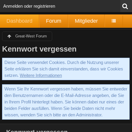
Anmelden oder registrieren
Dashboard
Forum
Mitglieder
Great-West Forum
Kennwort vergessen
Diese Seite verwendet Cookies. Durch die Nutzung unserer
Seite erklären Sie sich damit einverstanden, dass wir Cookies
setzen.
Weitere Informationen
Wenn Sie Ihr Kennwort vergessen haben, müssen Sie entweder
den Benutzernamen oder die E-Mail-Adresse angeben, die Sie
in Ihrem Profil hinterlegt haben. Sie können dabei nur eines der
beiden Felder ausfüllen. Wenn Sie beide Daten nicht mehr
wissen, wenden Sie sich bitte an den Administrator.
Kennwort vergessen