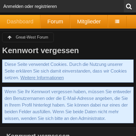
Anmelden oder registrieren
Dashboard
Forum
Mitglieder
Great-West Forum
Kennwort vergessen
Diese Seite verwendet Cookies. Durch die Nutzung unserer
Seite erklären Sie sich damit einverstanden, dass wir Cookies
setzen.
Weitere Informationen
Wenn Sie Ihr Kennwort vergessen haben, müssen Sie entweder
den Benutzernamen oder die E-Mail-Adresse angeben, die Sie
in Ihrem Profil hinterlegt haben. Sie können dabei nur eines der
beiden Felder ausfüllen. Wenn Sie beide Daten nicht mehr
wissen, wenden Sie sich bitte an den Administrator.
Kennwort vergessen