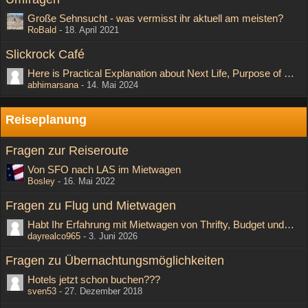
Große Sehnsucht - was vermisst ihr aktuell am meisten?
RoBald
-
18. April 2021
Slickrock Café
Here is Practical Explanation about Next Life, Purpose of Human Life, philosophical/religious facts, theories etc.
abhimarsana
-
14. Mai 2024
Reiseplanung
Fragen zur Reiseroute
Von SFO nach LAS im Mietwagen
Bosley
-
16. Mai 2022
Fragen zu Flug und Mietwagen
Habt Ihr Erfahrung mit Mietwagen von Thrifty, Budget und Dollar?
dayrealco965
-
3. Juni 2026
Fragen zu Übernachtungsmöglichkeiten
Hotels jetzt schon buchen???
sven53
-
27. Dezember 2018