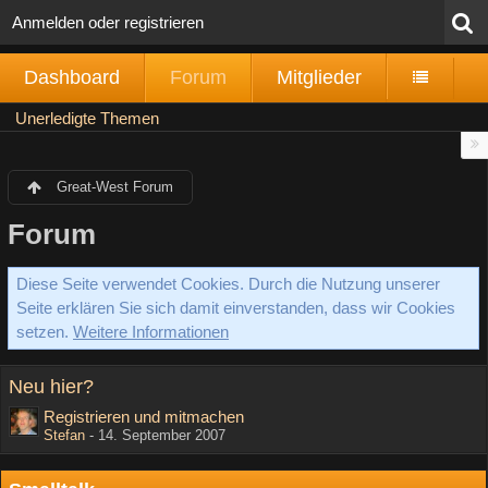
Anmelden oder registrieren
Dashboard
Forum
Mitglieder
Unerledigte Themen
Great-West Forum
Forum
Diese Seite verwendet Cookies. Durch die Nutzung unserer
Seite erklären Sie sich damit einverstanden, dass wir Cookies
setzen.
Weitere Informationen
Neu hier?
Registrieren und mitmachen
Stefan
-
14. September 2007