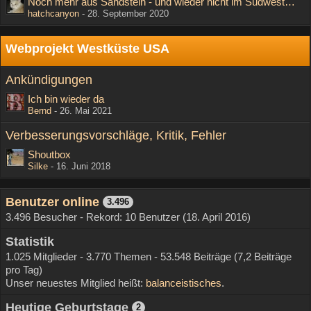
Noch mehr aus Sandstein - und wieder nicht im Südwesten der USA
hatchcanyon
-
28. September 2020
Webprojekt Westküste USA
Ankündigungen
Ich bin wieder da
Bernd
-
26. Mai 2021
Verbesserungsvorschläge, Kritik, Fehler
Shoutbox
Silke
-
16. Juni 2018
Benutzer online
3.496
3.496 Besucher - Rekord: 10 Benutzer (
18. April 2016
)
Statistik
1.025 Mitglieder - 3.770 Themen - 53.548 Beiträge (7,2 Beiträge
pro Tag)
Unser neuestes Mitglied heißt:
balanceistisches
.
Heutige Geburtstage
2