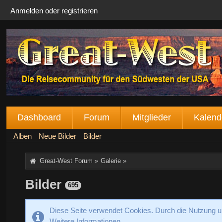
Anmelden oder registrieren
Dashboard
Forum
Mitglieder
Kalend
Alben
Neue Bilder
Bilder
Great-West Forum
»
Galerie
»
Bilder
695
Diese Seite verwendet Cookies. Durch die Nutzung un
Weitere Informationen