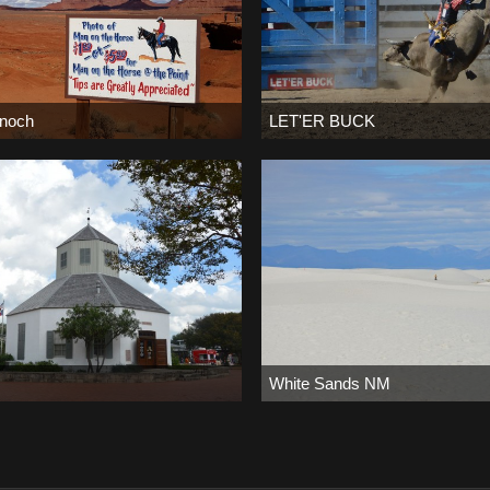
 noch
LET'ER BUCK
 März 2019
Bernd
-
10. Januar 2019
2
0
21.014
0
0
White Sands NM
 Dezember 2018
Birdy
-
17. Dezember 2018
0
0
7.481
0
0