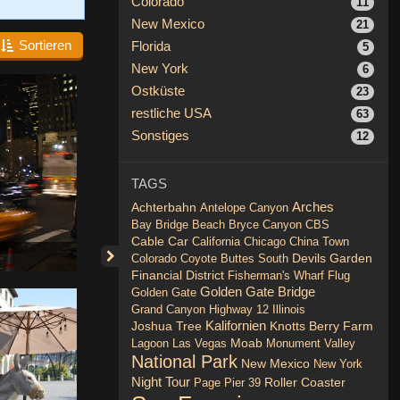
Colorado
11
New Mexico
21
Sortieren
Florida
5
New York
6
Ostküste
23
restliche USA
63
Sonstiges
12
TAGS
Achterbahn
Arches
Antelope Canyon
Bay Bridge
Beach
Bryce Canyon
CBS
Cable Car
California
Chicago
China Town
Devils Garden
Colorado
Coyote Buttes South
Financial District
Fisherman's Wharf
Flug
Golden Gate Bridge
Golden Gate
Grand Canyon
Highway 12
Illinois
Joshua Tree
Kalifornien
Knotts Berry Farm
Lagoon
Las Vegas
Moab
Monument Valley
National Park
New Mexico
New York
Night Tour
Roller Coaster
Page
Pier 39