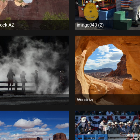
ock AZ
image043 (2)
November 2019
Birdy
-
2. November 2019
0
0
22.704
0
1
Window
September 2019
Bernd
-
11. August 2019
0
0
14.985
0
3