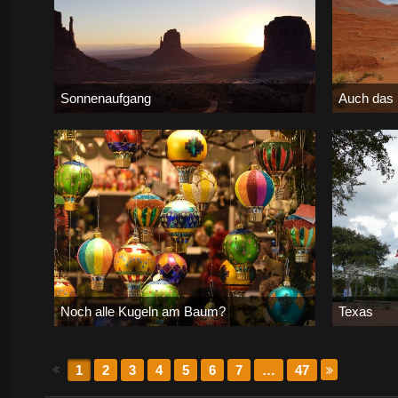
Sonnenaufgang
Auch das
Birdy
-
11. März 2019
Birdy
-
11.
20.262
0
2
126.930
Noch alle Kugeln am Baum?
Texas
Bernd
-
4. Januar 2019
Birdy
-
18.
32.777
0
0
9.227
1
2
3
4
5
6
7
…
47