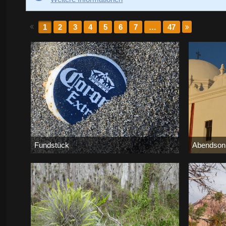
1
2
3
4
5
6
7
…
47
Fundstück
Abendson
Bernd
-
30. Mai 2021
Bernd
-
25.
128.184
0
0
152.673