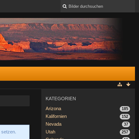
KATEGORIEN
Arizona
185
Kalifornien
152
Nevada
37
 setzen.
Utah
257