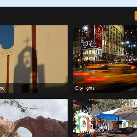
ne
City lights
 April 2021
Bernd
-
30. Dezember 2020
3
0
136.869
2
1