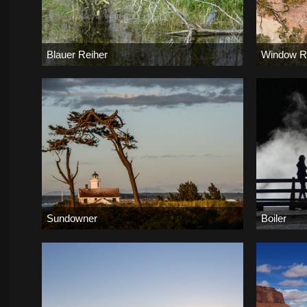
Blauer Reiher
Window R
Bernd
-
10. März 2020
Birdy
-
2. 
175.857
0
0
123.798
Sundowner
Boiler
Bernd
-
23. Oktober 2019
Bernd
-
7. 
23.065
0
0
16.159