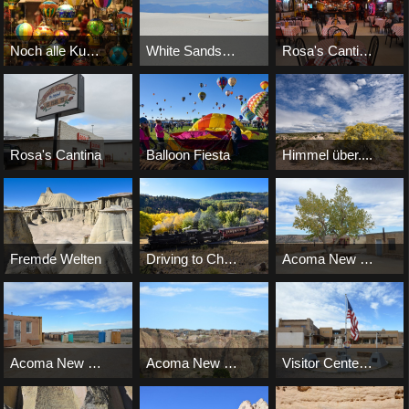
Noch alle Kugeln am Baum?
White Sands NM
Rosa's Cantina El Paso NM
Bernd
-
4. Januar 2019
Birdy
-
17. Dezember 2018
Birdy
-
17. Dezember 2
32.775
0
0
7.478
0
0
5.733
0
0
Rosa's Cantina
Balloon Fiesta
Himmel über....
Birdy
-
17. Dezember 2018
Bernd
-
28. November 2018
Bernd
-
12. November 
12.855
0
0
20.543
0
0
15.306
0
0
Fremde Welten
Driving to Chama
Acoma New Mexico
Bernd
-
7. November 2018
Bernd
-
14. Oktober 2018
Birdy
-
27. April 2017
7.807
3
0
17.927
0
0
12.262
0
0
Acoma New Mexico
Acoma New Mexico
Visitor Center Acoma Indianer Siedlung
Birdy
-
27. April 2017
Birdy
-
27. April 2017
Birdy
-
27. April 2017
11.176
0
0
5.727
0
0
2.686
0
0