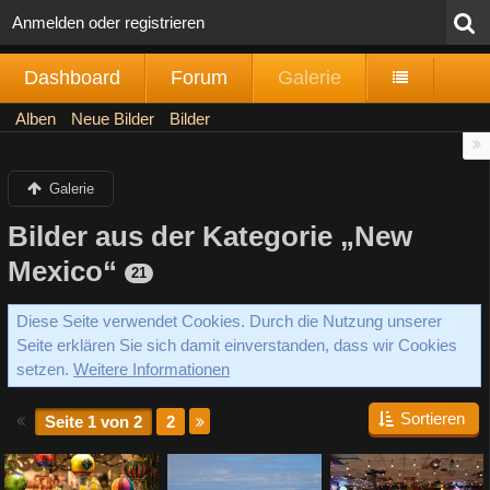
Anmelden oder registrieren
Dashboard
Forum
Galerie
Alben
Neue Bilder
Bilder
Galerie
Bilder aus der Kategorie „New
Mexico“
21
Diese Seite verwendet Cookies. Durch die Nutzung unserer
Seite erklären Sie sich damit einverstanden, dass wir Cookies
setzen.
Weitere Informationen
Sortieren
Seite 1 von 2
2