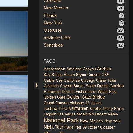
Colorado
11
New Mexico
21
Florida
5
New York
6
Ostküste
23
restliche USA
63
Sonstiges
12
TAGS
Achterbahn
Arches
Antelope Canyon
Bay Bridge
Beach
Bryce Canyon
CBS
Cable Car
California
Chicago
China Town
Devils Garden
Colorado
Coyote Buttes South
Financial District
Fisherman's Wharf
Flug
Golden Gate Bridge
Golden Gate
Grand Canyon
Highway 12
Illinois
Joshua Tree
Kalifornien
Knotts Berry Farm
Lagoon
Las Vegas
Moab
Monument Valley
National Park
New Mexico
New York
Night Tour
Roller Coaster
Page
Pier 39