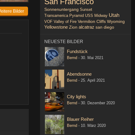
San Francisco
Sonnenuntergang
Sunset
eitere Bilder
Utah
Transamerica Pyramid
USS Midway
VOF
Valley of Fire
Vermilion Cliffs
Wyoming
Yellowstone
alcatraz
Zion
san diego
NEUESTE BILDER
Fundstück
Bernd
-
30. Mai 2021
Abendsonne
Bernd
-
25. April 2021
City lights
Bernd
-
30. Dezember 2020
Blauer Reiher
Bernd
-
10. März 2020