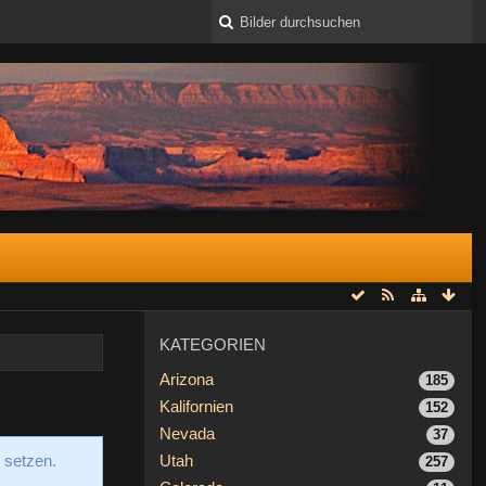
KATEGORIEN
Arizona
185
Kalifornien
152
Nevada
37
 setzen.
Utah
257