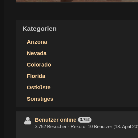
Kategorien
Arizona
Nevada
Colorado
Florida
Ostküste
Sonstiges
Benutzer online
3.752
3.752 Besucher - Rekord: 10 Benutzer (
18. April 2