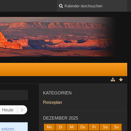
KATEGORIEN
Reiseplan
Heute
DEZEMBER 2025
Mo
Di
Mi
Do
Fr
Sa
So
 setzen.