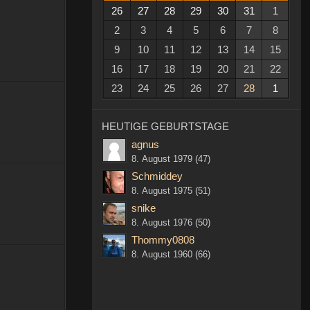
26
27
28
29
30
31
1
2
3
4
5
6
7
8
9
10
11
12
13
14
15
16
17
18
19
20
21
22
23
24
25
26
27
28
1
HEUTIGE GEBURTSTAGE
agnus
8. August 1979 (47)
Schmiddey
8. August 1975 (51)
snike
8. August 1976 (50)
Thommy0808
8. August 1960 (66)