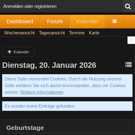
Anmelden oder registrieren
Dashboard
Forum
Kalender
Wochenansicht
Tagesansicht
Termine
Karte
Kalender
Dienstag, 20. Januar 2026
Diese Seite verwendet Cookies. Durch die Nutzung unserer
Seite erklären Sie sich damit einverstanden, dass wir Cookies
setzen.
Weitere Informationen
Es wurden keine Einträge gefunden.
Geburtstage