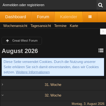
Anmelden oder registrieren
Dashboard
Forum
Kalender
Wochenansicht
Tagesansicht
Termine
Karte
Great-West Forum
August 2026
Diese Seite verwendet Cookies. Durch die Nutzung unserer
Seite erklären Sie sich damit einverstanden, dass wir Cookies
setzen.
Weitere Informationen
31. Woche
32. Woche
Montag, 3. August 2026