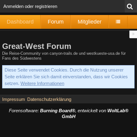
Anmelden oder registrieren
Dashboard
Forum
Mitglieder
Great-West Forum
Die Reise-Community von canyon-trails.de und westkueste-usa.de für
Fans des Südwestens
Diese Seite verwendet Cookies. Durch die Nutzung unserer
Seite erklären Sie sich damit einverstanden, dass wir Cookies
setzen.
Weitere Informationen
Impressum
Datenschutzerklärung
Forensoftware:
Burning Board®
, entwickelt von
WoltLab®
GmbH